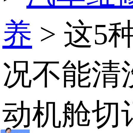
养
> 这5
况不能清
动机舱切