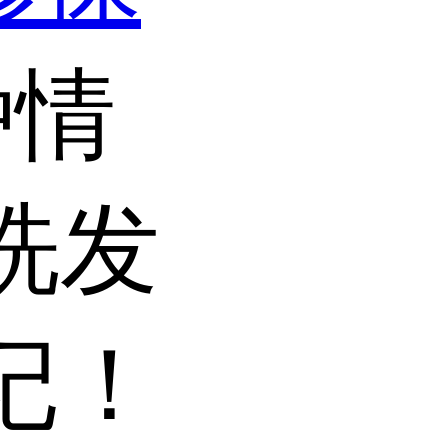
种情
洗发
记！