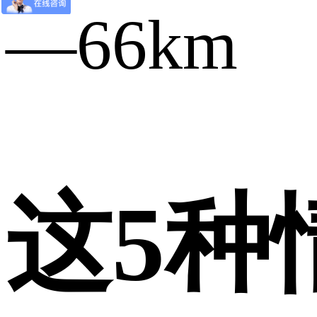
—66km
这5种